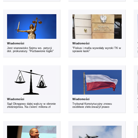
Wiadomości
Wiadomości
Jest stanowisko Sejmu ws. petycji
"Fiskus i mafia wywołały wyroki TK w
dot. prokuratury. "Pozbawione logiki"
sprawie łaski"
Wiadomości
Wiadomości
Sąd Okręgowy dalej walczy w obronie
Trybunał Konstytucyjny znowu
złodziejstwa. Na ćwierć miliona zł
osobliwie zlekceważył prawo