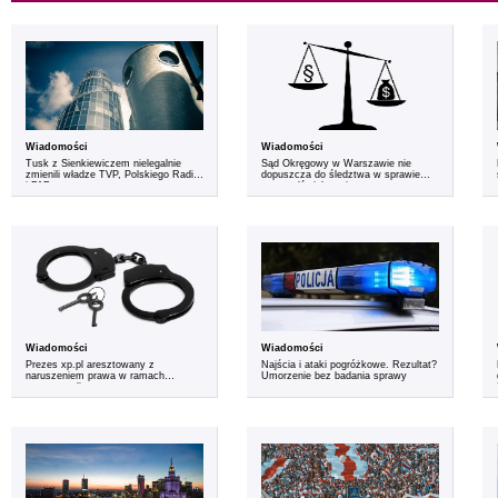
Wiadomości
Wiadomości
Tusk z Sienkiewiczem nielegalnie
Sąd Okręgowy w Warszawie nie
zmienili władze TVP, Polskiego Radia
dopuszcza do śledztwa w sprawie
i PAP
tortury dźwiękowej
Wiadomości
Wiadomości
Prezes xp.pl aresztowany z
Najścia i ataki pogróżkowe. Rezultat?
naruszeniem prawa w ramach
Umorzenie bez badania sprawy
procesu politycznego