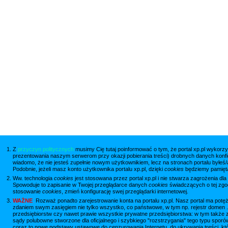
Z
przyczyn politycznych
musimy Cię tutaj poinformować o tym, że portal xp.pl wykorzy
prezentowania naszym serwerom przy okazji pobierania treści) drobnych danych konfi
wiadomo, że nie jesteś zupełnie nowym użytkownikiem, lecz na stronach portalu byłeś/
Podobnie, jeżeli masz konto użytkownika portalu xp.pl, dzięki
cookies
będziemy pamięta
Ww. technologia
cookies
jest stosowana przez portal xp.pl i nie stwarza zagrożenia dla
Spowoduje to zapisanie w Twojej przeglądarce danych
cookies
świadczących o tej zgod
stosowanie
cookies
, zmień konfigurację swej przeglądarki internetowej.
WAŻNE
Rozważ ponadto zarejestrowanie konta na portalu xp.pl. Nasz portal ma potęż
zdaniem swym zasięgiem nie tylko wszystko, co państwowe, w tym np. rejestr domen .
przedsiębiorstw czy nawet prawie wszystkie prywatne przedsiębiorstwa: w tym także z
sądy polubowne stworzone dla oficjalnego i szybkiego "rozstrzygania" tego typu spor
coraz to nowe podstawy ustawowe do cenzurowania Internetu, do ukrywania treści, któ