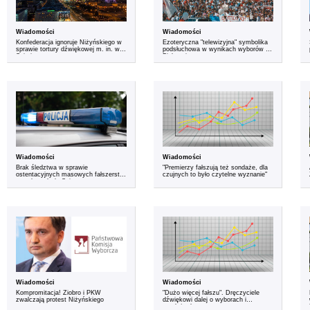
Wiadomości
Wiadomości
Konfederacja ignoruje Niżyńskiego w
Ezoteryczna "telewizyjna" symbolika
sprawie tortury dźwiękowej m. in. w
podsłuchowa w wynikach wyborów na
Sejmie
Białorusi
Wiadomości
Wiadomości
Brak śledztwa w sprawie
"Premierzy fałszują też sondaże, dla
ostentacyjnych masowych fałszerstw
czujnych to było czytelne wyznanie"
w wyborach do Sejmu
Wiadomości
Wiadomości
Kompromitacja! Ziobro i PKW
"Dużo więcej fałszu". Dręczyciele
zwalczają protest Niżyńskiego
dźwiękowi dalej o wyborach i
sondażach